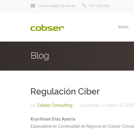
comercial@cobser.es
913 230 026
Inicio
Blog
Regulación Ciber
By:
Cobser Consulting
Encendido:
octubre 13, 2020
Krysthiam Díaz Ayasta
Especialista en Continuidad de Negocio en Cobser Consul