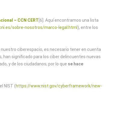
acional – CCN CERT
[6]. Aquí encontramos una lista
cni.es/sobre-nosotros/marco-legal.html
), entre los
n nuestro ciberespacio, es necesario tener en cuenta
 han significado para los ciber delincuentes nuevas
ado, y de los ciudadanos; por lo que
se hace
el NIST (
https://www.nist.gov/cyberframework/new-