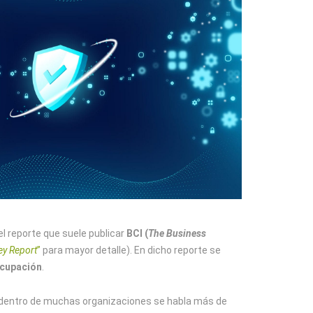
el reporte que suele publicar
BCI (
The Business
ey Report
”
para mayor detalle). En dicho reporte se
ocupación
.
ue dentro de muchas organizaciones se habla más de