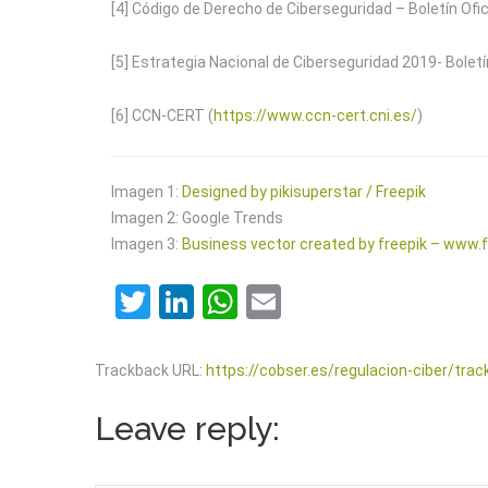
[4] Código de Derecho de Ciberseguridad – Boletín Ofici
[5] Estrategia Nacional de Ciberseguridad 2019- Boletín
[6] CCN-CERT (
https://www.ccn-cert.cni.es/
)
Imagen 1:
Designed by pikisuperstar / Freepik
Imagen 2: Google Trends
Imagen 3:
Business vector created by freepik – www.
Twitter
LinkedIn
WhatsApp
Email
Trackback URL:
https://cobser.es/regulacion-ciber/tra
Leave reply: