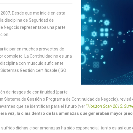
o 2007. Desde que me inicié en esta
la disciplina de Seguridad de
 de Negocio representaba una parte
ción.
e participar en muchos proyectos de
por completo. La Continuidad no es una
disciplina con músculo suficiente
n Sistemas Gestión certificable (ISO
ón de riesgos de continuidad (parte
 un Sistema de Gestión o Programa de Continuidad de Negocio), revisé 
antes que se identifican para el futuro (ver
“
Horizon Scan 2015: Surv
mera vez, la cima dentro de las amenazas que generaban mayor pre
an sufrido dichas ciber amenazas ha sido exponencial, tanto es así q