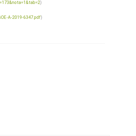
id=173&nota=1&tab=2
)
BOE-A-2019-6347.pdf
)