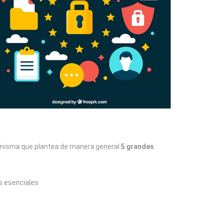
la misma que plantea de manera general
5 grandes
os esenciales